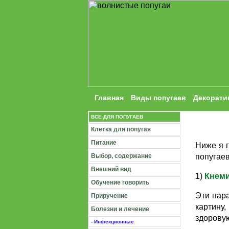
Главная
Виды попугаев
Декорати
ВСЕ ДЛЯ ПОПУГАЕВ
Клетка для попугая
Питание
Ниже я 
Выбор, содержание
попугаев
Внешний вид
1)
Кнеми
Обучение говорить
Эти пара
Приручение
картину
Болезни и лечение
здоровую
- Инфекционные