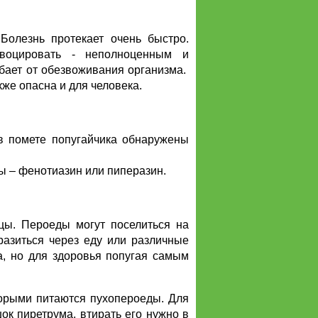
Болезнь протекает очень быстро.
воцировать - неполноценным и
бает от обезвоживания организма.
же опасна и для человека.
 в помете попугайчика обнаружены
ы – фенотиазин или пиперазин.
ицы. Пероеды могут поселиться на
разиться через еду или различные
a, но для здоровья попугая самым
торыми питаются пухопероеды. Для
ок пиретрума, втирать его нужно в