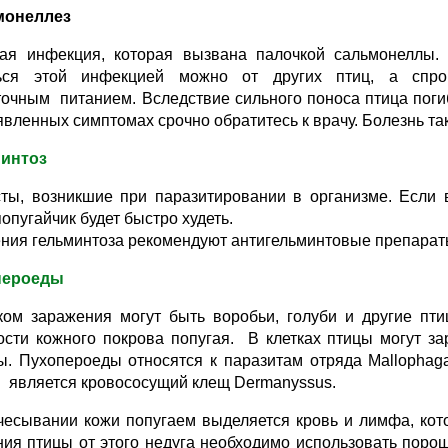
онеллез
я инфекция, которая вызвана палочкой сальмонеллы. 
ться этой инфекцией можно от других птиц, а спро
точным питанием. Вследствие сильного поноса птица поги
вленных симптомах срочно обратитесь к врачу. Болезнь так
интоз
сты, возникшие при паразитировании в организме. Если
попугайчик будет быстро худеть.
ения гельминтоза рекомендуют антигельминтовые препарат
пероеды
ком заражения могут быть воробьи, голуби и другие пт
ости кожного покрова попугая. В клетках птицы могут за
ы. Пухопероеды относятся к паразитам отряда Mallophag
 является кровососущий клещ Dermanyssus.
чесывании кожи попугаем выделяется кровь и лимфа, ко
ия птицы от этого недуга необходимо использовать порош