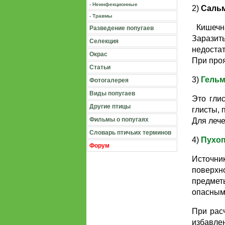
- Неинфекционные
2)
Сальм
- Травмы
Кишечна
Разведение попугаев
Зарази
Селекция
недоста
Окрас
При проя
Статьи
3)
Гельм
Фотогалерея
Виды попугаев
Это гли
Другие птицы
глисты, 
Фильмы о попугаях
Для леч
Словарь птичьих терминов
4)
Пухо
Форум
Источни
поверхн
предмет
опасным
При рас
избавлен