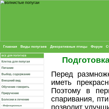
Главная
Виды попугаев
Декоративные птицы
Форум
С
ВСЕ ДЛЯ ПОПУГАЕВ
Подготовка
Клетка для попугая
Питание
Перед размно
Выбор, содержание
иметь прекрас
Внешний вид
Обучение говорить
Поэтому в пер
Приручение
спаривания, пти
Болезни и лечение
позволит улучши
- Инфекционные