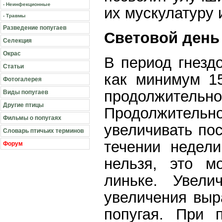
- Неинфекционные
их мускулатуру 
- Травмы
Разведение попугаев
Световой день
Селекция
Окрас
В период гнезд
Статьи
как минимум 15
Фотогалерея
продолжительно
Виды попугаев
Другие птицы
Продолжител
Фильмы о попугаях
увеличивать по
Словарь птичьих терминов
течении недели
Форум
нельзя, это м
линьке. Увели
увеличения выр
попугая. При 