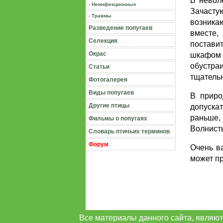
В невол
- Неинфекционные
Зачасту
- Травмы
возника
Разведение попугаев
вместе,
Селекция
поставит
Окрас
шкафом 
обустра
Статьи
тщательн
Фотогалерея
Виды попугаев
В приро
Другие птицы
допуска
раньше, 
Фильмы о попугаях
Волнисты
Словарь птичьих терминов
Форум
Очень в
может п
Все материалы данного сайта, являют