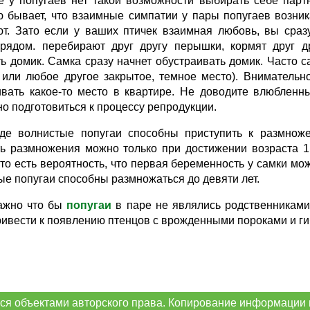
е у попугаев нет такой возможности выбирать себе партн
ю бывает, что взаимные симпатии у пары попугаев возник
ют. Зато если у ваших птичек взаимная любовь, вы сразу
 рядом. перебирают друг другу перышки, кормят друг д
ь домик. Самка сразу начнет обустраивать домик. Часто с
или любое другое закрытое, темное место). Внимательн
ивать какое-то место в квартире. Не доводите влюбленны
о подготовиться к процессу репродукции.
де волнистые попугаи способны приступить к размнож
ть размножения можно только при достижении возраста 1
то есть вероятность, что первая беременность у самки м
е попугаи способны размножаться до девяти лет.
ажно что бы
попугаи
в паре не являлись родственникам
ривести к появлению птенцов с врожденными пороками и ги
ся объектами авторского права. Копирование информации 