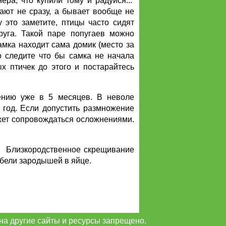
ера, что купили тому и радуйся...
ают не сразу, а бывает вообще не
 это заметите, птицы часто сидят
руга. Такой паре попугаев можно
амка находит сама домик (место за
о следите что бы самка не начала
х птичек до этого и постарайтесь
ению уже в 5 месяцев. В неволе
 год. Если допустить размножение
ожет сопровождаться осложнениями.
и Близкородственное скрещивание
бели зародышей в яйце.
на другие сайты и ресурсы запрещено.