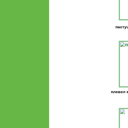
пасту
плевел 