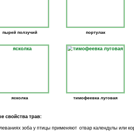
пырей ползучий
портулак
ясколка
тимофеевка луговая
е свойства трав:
леваниях зоба у птицы применяют отвар календулы или ко