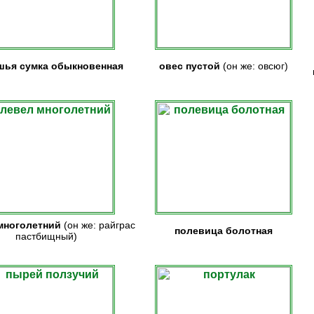
шья сумка обыкновенная
овес пустой
(он же: овсюг)
многолетний
(он же: райграс
полевица болотная
пастбищный)