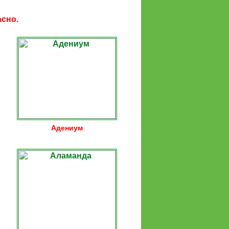
асно.
Адениум