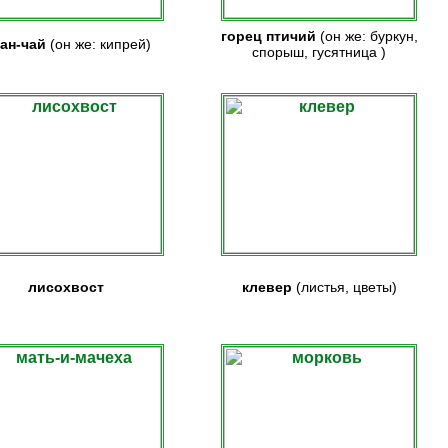
горец птичий
(он же: буркун,
ан-чай
(он же: кипрей)
спорыш, гусятница )
лисохвост
клевер
(листья, цветы)