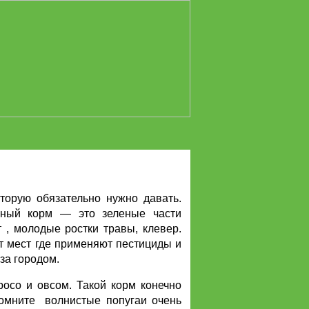
торую обязательно нужно давать.
еный корм — это зеленые части
т , молодые ростки травы, клевер.
от мест где применяют пестициды и
за городом.
осо и овсом. Такой корм конечно
помните волнистые попугаи очень