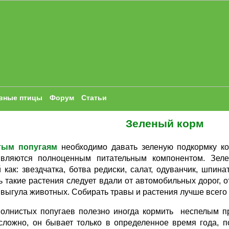
вные птицы
Форум
Статьи
Зеленый корм
тым попугаям
необходимо давать зеленую подкормку ко
вляются полноценным питательным компонентом. Зел
 как: звездчатка, ботва редиски, салат, одуванчик, шпина
 такие растения следует вдали от автомобильных дорог, 
 выгула животных. Собирать травы и растения лучше всего 
волнистых попугаев полезно иногда кормить неспелым пр
 сложно, он бывает только в определенное время года, 