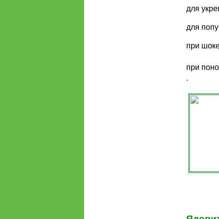
для укре
для попу
при шоке
при поно
.
Ядовит