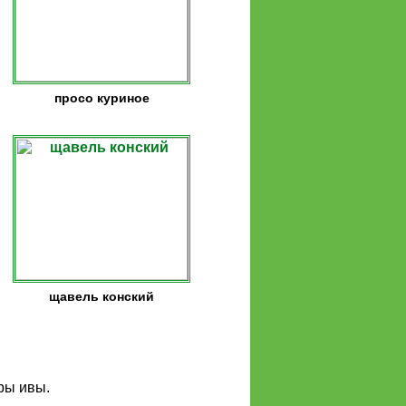
просо куриное
щавель конский
ры ивы.