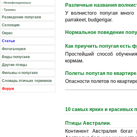
- Неинфекционные
Различные названия волнист
- Травмы
У волнистого попугая много на
Разведение попугаев
parrakeet, budgerigar.
Селекция
Нормальное поведение попу
Окрас
Статьи
Как приучить попугая есть 
Фотогалерея
Простейший способ обучения
Виды попугаев
кормам.
Другие птицы
Фильмы о попугаях
Полеты попугая по квартире
Словарь птичьих терминов
Опасности полетов по квартире
Форум
10 самых ярких и красивых п
Птицы Австралии.
Континент Австралия богат 